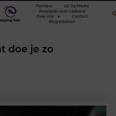
les over vrachtwagens en kinderauto’s voor jonge bestuurders
Kies
Partners
Uit De Media
Koopgids voor cadeaus
Over ons
Contact
Blog plaatsen
 doe je zo