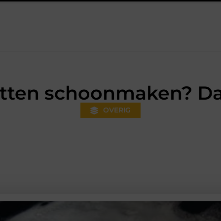
ëer sfeer en design met Aifcandles
Groot elektrisch rijplezier: al
tten schoonmaken? Dat
OVERIG