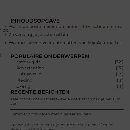
INHOUDSOPGAVE
n
Wat is de beste manier om automatten schoon te maken?
n de
Zo vervang je je automatten
Waarom kiezen voor automatten van MijnAutomatten.nl?
e
POPULAIRE ONDERWERPEN
cadeaugids
(32 )
Advertenties
(15 )
Huis en tuin
(12 )
Kleding
(11 )
Overig
(11 )
RECENTE BERICHTEN
Tafelmodel koelkast als tweede koelkast zo pak je het slim
aan
Slimmer produceren met buislasersnijden
Kaarsen in je interieur tijdens de herfst: Creëer sfeer en
design met Aifcandles