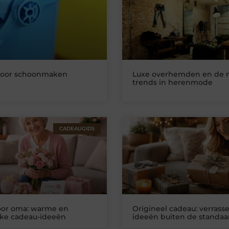
oor schoonmaken
Luxe overhemden en de 
trends in herenmode
CADEAUGIDS
oor oma: warme en
Origineel cadeau: verrass
jke cadeau-ideeën
ideeën buiten de standaa