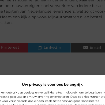
t over een moderne fabriek in Genemuiden, waar een tea
an het nauwkeurig en snel verwerken van iedere bestell
 tapijten van Nederlandse leveranciers, wat zorgt voor
ur. Neem een kijkje op www.MijnAutomatten.nl en bestel
atten.
Pinterest
LinkedIn
Email
elen voor jou.
Uw privacy is voor ons belangrijk
ken gebruik van cookies en vergelijkbare technologieën om te begrijpen h
o pak je het slim aan
ebsite gebruikt en om uw ervaring te verbeteren. Deze cookies kunnen w
tie nodig. Woon je klein, heb je een
t voor verschillende doeleinden, zoals het tonen van gepersonaliseerde
ijkeuken, garage of op kantoor? Dan is