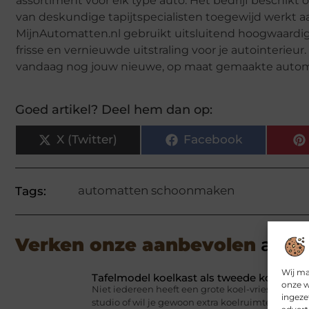
assortiment voor elk type auto. Het bedrijf beschik
van deskundige tapijtspecialisten toegewijd werkt a
MijnAutomatten.nl gebruikt uitsluitend hoogwaardige
frisse en vernieuwde uitstraling voor je autointerie
vandaag nog jouw nieuwe, op maat gemaakte autom
Goed artikel? Deel hem dan op:
X (Twitter)
Facebook
automatten schoonmaken
Tags:
Verken onze aanbevolen
artik
Wij ma
Tafelmodel koelkast als tweede koelkast z
onze w
Niet iedereen heeft een grote koel-vriescombina
ingeze
studio of wil je gewoon extra koelruimte in de b