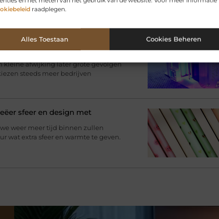
enties en het meten van het gebruik van de website. Voor meer informatie
okiebeleid
raadplegen.
Alles Toestaan
Cookies Beheren
n
aait alles om onderdelen die direct
n kleine afwijking later grote gevolgen
kiezen steeds meer bedrijven
Creëer sfeer en design met
t we weer meer tijd binnen zullen
r wat extra sfeer en warmte te geven.