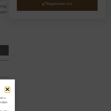
m
Registreer nu!
ing.
 een
oe u
orden