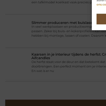
advert
een tafelmodel koelkast vaak precies goed:
ons co
Slimmer produceren met buislasersnijde
In veel werkplaatsen en productieomgevingen dr
passen. Zeker bij buis- en kokerprofielen kan ee
hebben bij montage, lassen of coaten. Daarom 
Kaarsen in je interieur tijdens de herfst: 
Aifcandles
De herfst staat voor de deur en dat betekent da
doorbrengen. Een perfect moment om je interieu
En wat is er nu