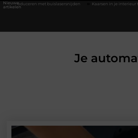
Nieuwe
 buislasersnijden
Kaarsen in je interieur tijdens de herfst: Cre
artikelen
Je automa