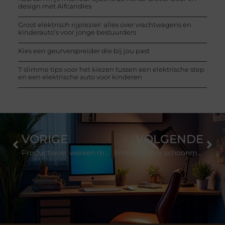
design met Aifcandles
Groot elektrisch rijplezier: alles over vrachtwagens en
kinderauto’s voor jonge bestuurders
Kies een geurverspreider die bij jou past
7 slimme tips voor het kiezen tussen een elektrische step
en een elektrische auto voor kinderen
VORIGE
VOLGENDE
Productiever werken met de beste kantoorbenodigdheden met een bestelkantoor
Emmers voor schoonmaken