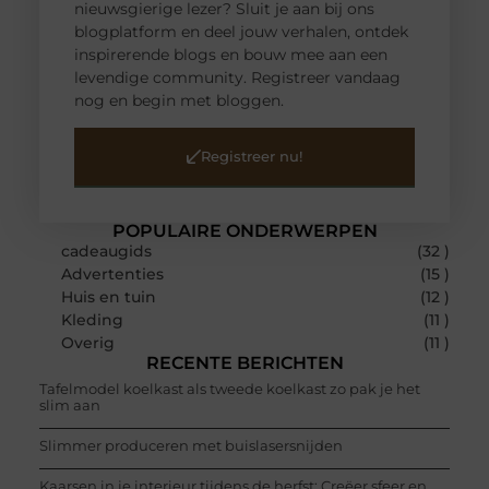
nieuwsgierige lezer? Sluit je aan bij ons
blogplatform en deel jouw verhalen, ontdek
inspirerende blogs en bouw mee aan een
levendige community. Registreer vandaag
nog en begin met bloggen.
Registreer nu!
POPULAIRE ONDERWERPEN
cadeaugids
(32 )
Advertenties
(15 )
Huis en tuin
(12 )
Kleding
(11 )
Overig
(11 )
RECENTE BERICHTEN
Tafelmodel koelkast als tweede koelkast zo pak je het
slim aan
Slimmer produceren met buislasersnijden
Kaarsen in je interieur tijdens de herfst: Creëer sfeer en