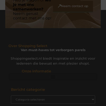
Heb je vragen of
wil
je met ons
Neem contact op
samenwerken?
Neem gerust
contact met ons op!
Over Shopping Select
Van must-haves tot verborgen parels
Shoppingselect.nl biedt inspiratie en inzicht voor
iedereen die bewust en met plezier shopt.
Onze informatie
Website Linkbuilding: Zo Bouw je een Sterk Linkprofiel voor Jouw Site
Hoe Je Geld Kunt Verdienen met Je Website: Effectieve Strategieën en Tips
Bericht categorie