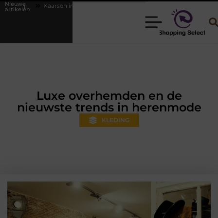
Nieuwe
Kaarsen in je interieur tijdens de herfst: Creëer sfeer en design met Aifcandl
artikelen
Luxe overhemden en de
nieuwste trends in herenmode
KLEDING