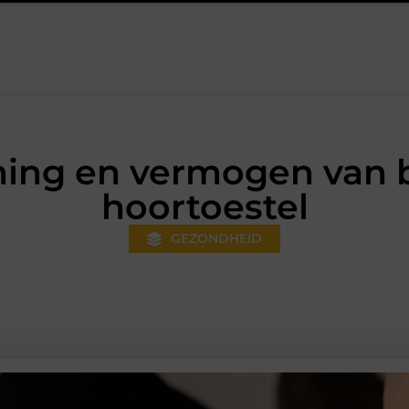
: Creëer sfeer en design met Aifcandles
Groot elektrisch rijplezie
ing en vermogen van ba
hoortoestel
GEZONDHEID