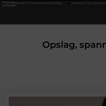
Nieuwe
 met buislasersnijden
Kaarsen in je interieur tijdens de herfst
artikelen
Opslag, spann