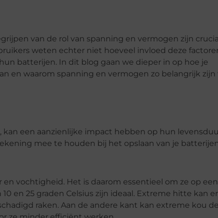
grijpen van de rol van spanning en vermogen zijn crucia
bruikers weten echter niet hoeveel invloed deze factore
n batterijen. In dit blog gaan we dieper in op hoe je
laan en waarom spanning en vermogen zo belangrijk zijn
at, kan een aanzienlijke impact hebben op hun levensdu
rekening mee te houden bij het opslaan van je batterijen
r en vochtigheid. Het is daarom essentieel om ze op een
10 en 25 graden Celsius zijn ideaal. Extreme hitte kan e
 beschadigd raken. Aan de andere kant kan extreme kou d
or ze minder efficiënt werken.