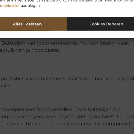
enties en het meten van het gebruik van de website. Voor meer informatie
okiebeleid
raadplegen.
ermogen die belangrijk zijn, maar ook de stabiliteit erva
Alles Toestaan
Cookies Beheren
m gedurende zijn hele levensduur een stabiele spanning 
ingen in de prestaties van het hoortoestel, zoals
val. Batterijen van gerenommeerde merken bieden vaak
ebruik van je hoortoestel.
restaties van je hoortoestel batterijen beïnvloeden, vo
halen.
 ontworpen voor hoortoestellen. Deze batterijen zijn
ning en vermogen die je hoortoestel nodig heeft. Let oo
 en kies altijd voor batterijen van een gerenommeerd