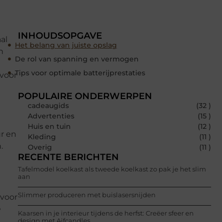
INHOUDSOPGAVE
al
Het belang van juiste opslag
n
De rol van spanning en vermogen
Tips voor optimale batterijprestaties
 voor
POPULAIRE ONDERWERPEN
cadeaugids
(32 )
Advertenties
(15 )
Huis en tuin
(12 )
ur en
Kleding
(11 )
.
Overig
(11 )
RECENTE BERICHTEN
Tafelmodel koelkast als tweede koelkast zo pak je het slim
aan
Slimmer produceren met buislasersnijden
rvoor
e
Kaarsen in je interieur tijdens de herfst: Creëer sfeer en
design met Aifcandles