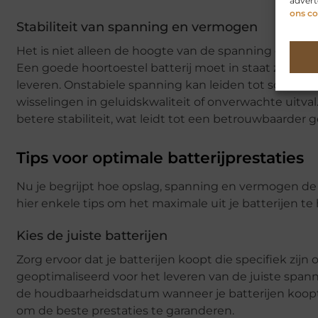
advert
ons co
Stabiliteit van spanning en vermogen
Het is niet alleen de hoogte van de spanning en het v
Een goede hoortoestel batterij moet in staat zijn o
leveren. Onstabiele spanning kan leiden tot schommel
wisselingen in geluidskwaliteit of onverwachte uit
betere stabiliteit, wat leidt tot een betrouwbaarder g
Tips voor optimale batterijprestaties
Nu je begrijpt hoe opslag, spanning en vermogen de p
hier enkele tips om het maximale uit je batterijen te 
Kies de juiste batterijen
Zorg ervoor dat je batterijen koopt die specifiek zijn
geoptimaliseerd voor het leveren van de juiste span
de houdbaarheidsdatum wanneer je batterijen koopt,
om de beste prestaties te garanderen.