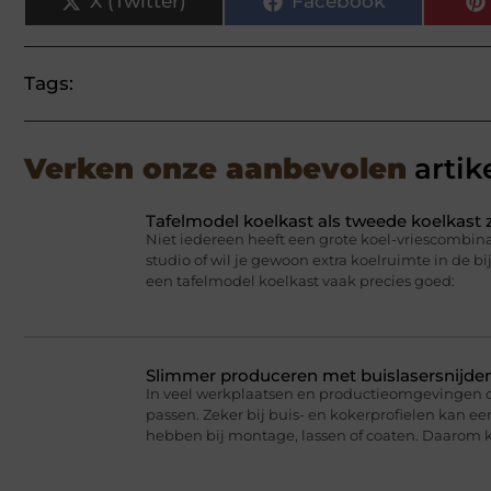
X (Twitter)
Facebook
Tags:
Verken onze aanbevolen
artik
Tafelmodel koelkast als tweede koelkast z
Niet iedereen heeft een grote koel-vriescombina
studio of wil je gewoon extra koelruimte in de b
een tafelmodel koelkast vaak precies goed:
Slimmer produceren met buislasersnijde
In veel werkplaatsen en productieomgevingen dr
passen. Zeker bij buis- en kokerprofielen kan ee
hebben bij montage, lassen of coaten. Daarom 