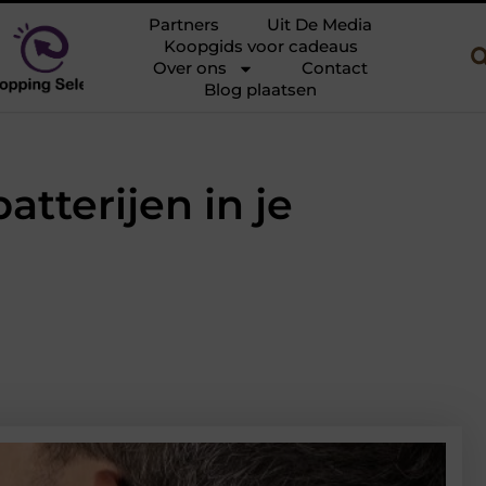
r: alles over vrachtwagens en kinderauto’s voor jonge bestuurders
Partners
Uit De Media
Koopgids voor cadeaus
Over ons
Contact
Blog plaatsen
tterijen in je